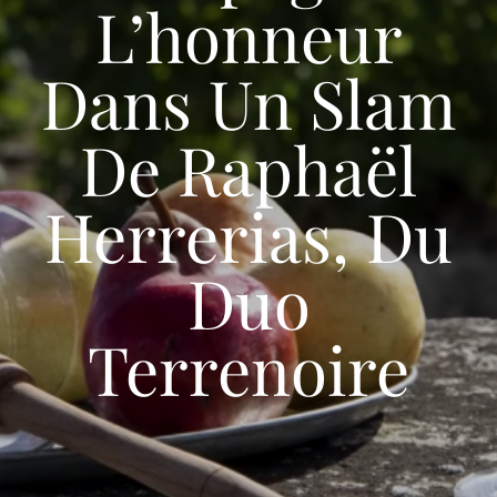
L’honneur
LIVRAISON
Dans Un Slam
CONTACT
De Raphaël
Herrerias, Du
Duo
Terrenoire