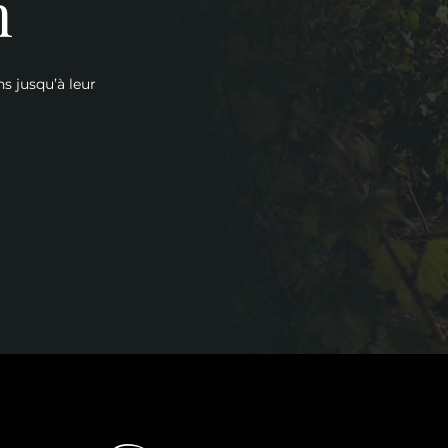
n
ns jusqu’à leur