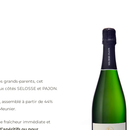
 grands-parents, cet
deux côtés SELOSSE et PAJON.
 assemblé à partir de 44%
Meunier.
ne fraîcheur immédiate et
d’apéritifs ou pour